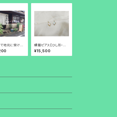
家で地元に受け継
螺鈿ピアス【ひし形・チェ
食とめぐり逢う旅
コビーズ】
200
¥15,500
券