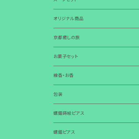
オリジナル商品
京都癒しの旅
旅
お菓子セット
お話会・講演・セミナー
線香・お香
チラシ・ニュースレター作成
包装
螺鈿蒔絵ピアス
螺鈿蒔絵ピアス キューブ
螺鈿ピアス