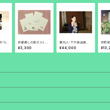
杉「ky
京都癒しの旅ポストカ
案内人・下戸眞由美と
京町
1ml
ード・安藤加恵デザイン
過ごすプライベート旅
がれる
¥3,300
¥44,000
¥13,
【冬①20】
参加券【女性限定】
参加