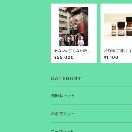
あなたの知らない祇園
杉乃精 京都北山
祭 お話会
onoka・杉精油」
¥55,000
¥1,100
CATEGORY
調味料セット
お漬物セット
スープセット