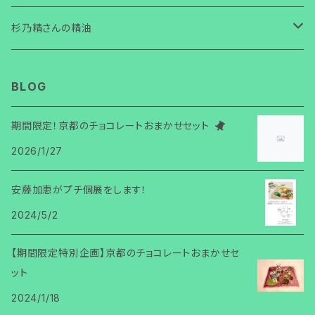
螺鈿ピアス ひし形 チェコビーズ
杉乃精さんの精油
杉
BLOG
黒文字
期間限定！京都のチョコレートおまかせセット
2026/1/27
柚
安藤加恵がプチ個展をします！
2024/5/2
【期間限定特別企画】京都のチョコレートおまかせセ
ット
2024/1/18