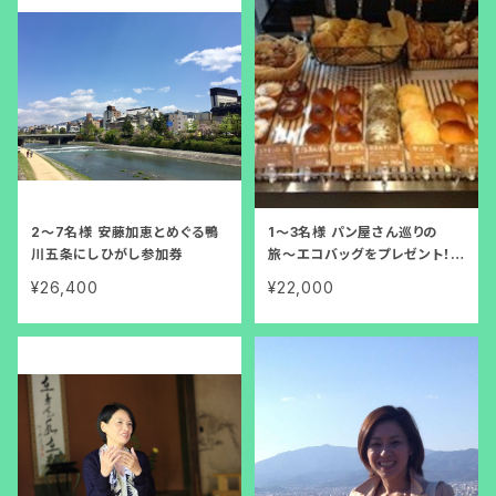
2〜7名様 安藤加恵とめぐる鴨
1〜3名様 パン屋さん巡りの
川五条にしひがし参加券
旅〜エコバッグをプレゼント！
【女性限定】
¥26,400
¥22,000