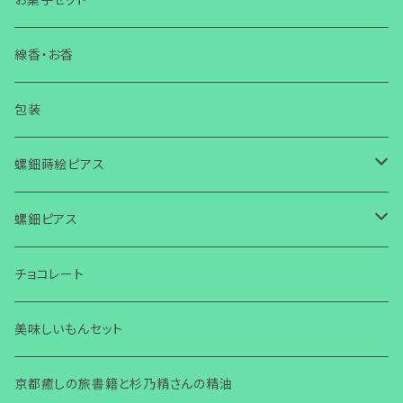
お話会・講演・セミナー
線香・お香
チラシ・ニュースレター作成
包装
螺鈿蒔絵ピアス
螺鈿蒔絵ピアス キューブ
螺鈿ピアス
螺鈿蒔絵ピアス スクエア
螺鈿ピアス スクエア 金ビーズ
チョコレート
螺鈿蒔絵ピアス ひし形
螺鈿ピアス ひし形 金ビーズ
美味しいもんセット
螺鈿ピアス スクエア チェコビーズ
京都癒しの旅書籍と杉乃精さんの精油