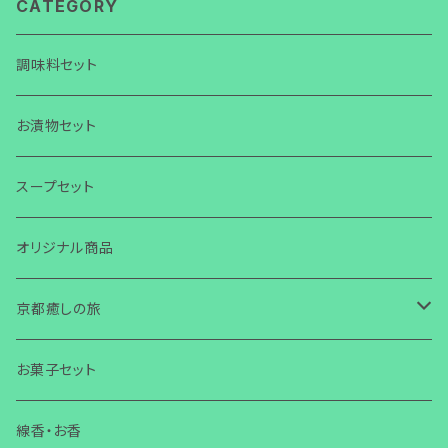
CATEGORY
調味料セット
お漬物セット
スープセット
オリジナル商品
京都癒しの旅
旅
お菓子セット
お話会・講演・セミナー
線香・お香