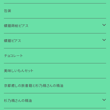
チラシ・ニュースレター作成
包装
螺鈿蒔絵ピアス
螺鈿蒔絵ピアス キューブ
螺鈿ピアス
螺鈿蒔絵ピアス スクエア
螺鈿ピアス スクエア 金ビーズ
チョコレート
螺鈿蒔絵ピアス ひし形
螺鈿ピアス ひし形 金ビーズ
美味しいもんセット
螺鈿ピアス スクエア チェコビーズ
京都癒しの旅書籍と杉乃精さんの精油
螺鈿ピアス ひし形 チェコビーズ
杉乃精さんの精油