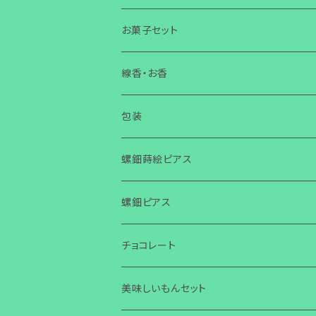
旅
お菓子セット
お話会・講演・セミナー
線香・お香
チラシ・ニュースレター作成
包装
螺鈿蒔絵ピアス
螺鈿蒔絵ピアス キューブ
螺鈿ピアス
螺鈿蒔絵ピアス スクエア
螺鈿ピアス スクエア 金ビーズ
チョコレート
螺鈿蒔絵ピアス ひし形
螺鈿ピアス ひし形 金ビーズ
美味しいもんセット