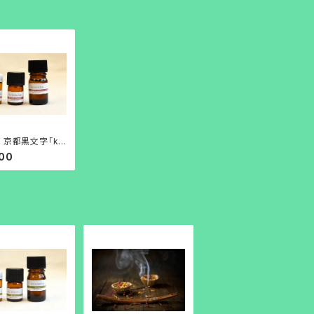
 京都黒文字「ky
ka・黒文字精油」1
00