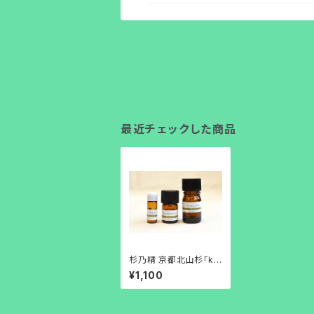
最近チェックした商品
杉乃精 京都北山杉「ky
onoka・杉精油」1ml
¥1,100