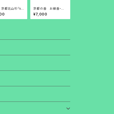
 京都北山杉「ky
京都の香 お線香・香
a・杉精油」5ml
りを楽しむお香7000
00
¥7,000