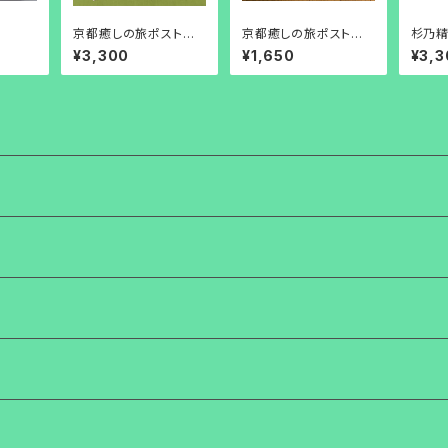
京都癒しの旅ポストカ
京都癒しの旅ポストカ
杉乃精
ード・安藤加恵デザイン
ードKaeデザイン（秋①
onok
¥3,300
¥1,650
¥3,3
【春20枚】
10)