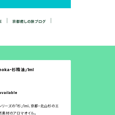
E
京都癒しの旅ブログ
oka・杉精油」1ml
available
ーズの「杉」1ml、京都・北山杉のエ
然素材のアロマオイル。