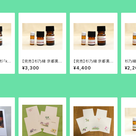
杉「ky
【完売】杉乃精 京都黒文
【完売】杉乃精 京都黒文
杉乃精
5ml
字「kyonoka・黒文字
字「kyonoka・黒文字
ono
¥3,300
¥4,400
¥2,2
精油」3ml
精油」5ml
ml