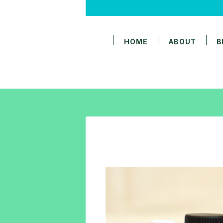
HOME
ABOUT
B